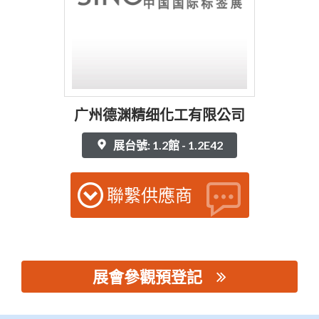
广州德渊精细化工有限公司
展台號: 1.2館 - 1.2E42
聯繫供應商
展會參觀預登記
思源黑体预加载(勿删): 广州德渊精细化工有限公司