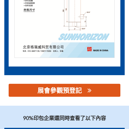
展會參觀預登記
思源黑体预加载(勿删): 北京格瑞威科贸有限公司
90%印包企業還同時查看了以下內容