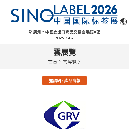
廣州
中國進出口商品交易會展館A區
2026.3.4-6
雲展覽
首頁
雲展覽
邀請函 / 產品海報