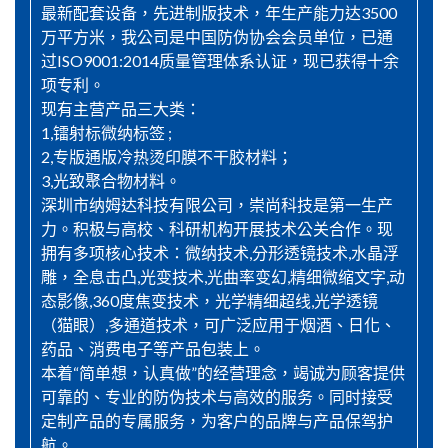
最新配套设备，先进制版技术，年生产能力达3500
万平方米，我公司是中国防伪协会会员单位，已通
过ISO9001:2014质量管理体系认证，现已获得十余
项专利。
现有主营产品三大类：
1,镭射标微纳标签 ;
2,专版通版冷热烫印膜不干胶材料；
3,光致聚合物材料。
深圳市纳姆达科技有限公司，崇尚科技是第一生产
力。积极与高校、科研机构开展技术公关合作。现
拥有多项核心技术：微纳技术,分形透镜技术,水晶浮
雕，全息击凸,光变技术,光曲率变幻,精细微缩文字,动
态影像,360度焦变技术，光学精细超线,光学透镜
（猫眼）,多通道技术，可广泛应用于烟酒、日化、
药品、消费电子等产品包装上。
本着“简单想，认真做”的经营理念，竭诚为顾客提供
可靠的、专业的防伪技术与高效的服务。同时接受
定制产品的专属服务，为客户的品牌与产品保驾护
航。