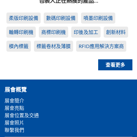
包裝人正在熱搜的產品…
柔版印刷設備
數碼印刷設備
噴墨印刷設備
輪轉印刷機
商標印刷機
印後及加工
創新材料
模內標籤
標籤卷材及薄膜
RFID應用解決方案商
查看更多
展會概覽
展會簡介
展會亮點
展會位置及交通
展會照片
聯繫我們