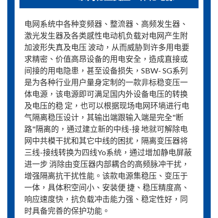
电网系统中各种变频器、整流器、高频发生器、
激光发生器及各类感性电动机负载对电网产生附
加波形失真及电压 波动，从而威胁到许多用电要
求精密、价值高昂设备的用电安全，造成直接或
间接的用电隐患，甚至设备损失，SBW- SG系列
是为各种行业用户量身定制的一款非标稳变压一
体电源，该电源即可满足国内外设备电压的转换
及电压的稳 定，也可以根据现场电网环墒进行电
气隔离稳压设计，其输出端跟输入端是完全"断
路"隔离的，通过建立新的中线-接 地就可解除电
网中共模干扰和其它中线的困扰，隔离变压器将
三线-接线转换为四线Yo系统，通过增加静电屏蔽
进一步 消除由变压器内部耦合的高频脉冲干扰，
增强隔离抗干扰性能。该款电源集稳压、变压于
一体，具体积空间小、安装便 捷、稳压精度高、
响应速度快，抗负载冲击能力强、稳定性好，同
时具备完善的保护功能。