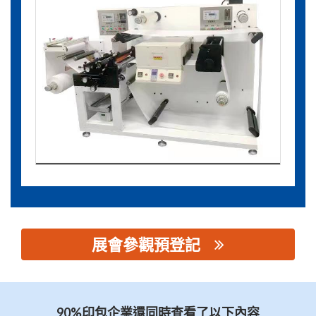
展會參觀預登記
思源黑体预加载(勿删): 广州桦航机械制造有限公司
90%印包企業還同時查看了以下內容